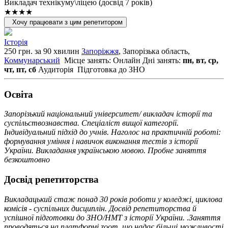
Викладач технікуму\ліцею (досвід 7 років)
★★★★
Хочу працювати з цим репетитором
Історія
250 грн. за 90 хвилин
Запоріжжя
, Запорізька область,
Коммунарський
Місце занять: Онлайн
Дні занять:
пн, вт, ср,
чт, пт, сб
Аудиторія
Підготовка до ЗНО
Освiта
Запорізький національний університет/ викладач історії та
суспільствознавства. Спеціаліст вищої категорії.
Індивідуальний підхід до учнів. Наголос на практичній роботі:
формування уміння і навичок виконання тестів з історії
України. Викладання українською мовою. Пробне заняття
безкоштовно
Досвід репетиторства
Викладацький стаж понад 30 років роботи у коледжі, циклова
комісія - суспільних дисциплін. Досвід репетиторства й
успішної підготовки до ЗНО/НМТ з історії України. .Заняття
проводяться на платформі zoom, що надає більші можливості