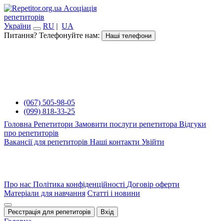
Асоціація
репетиторів
України
RU
|
UA
Питання? Телефонуйте нам:
Наші телефони
(067) 505-98-05
(099) 818-33-25
Головна
Репетитори
Замовити послуги репетитора
Відгуки
про репетиторів
Вакансії для репетиторів
Наші контакти
Увійти
Про нас
Політика конфіденційності
Договір оферти
Матеріали для навчання
Статті і новини
Реєстрація для репетиторів
Вхід