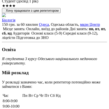
Cтудент (досвід 1 рік)
★★★★
Хочу працювати з цим репетитором
Біологія
150 грн. за 60 хвилин
Одеса
, Одеська область,
мкрн Центр
Місце занять: Онлайн, виїзд до районів
Дні занять:
пн, вт, пт,
сб, нд
Аудиторія
Основі класи (5-9)
Середні класи (9-12),
ліцеїсти
Підготовка до ЗНО
Освiта
Я студентка 3 курсу Одеського національного медичного
університету.
Мій розклад
У розкладі зазначено час, коли репетитор потенційно може
займатися з Вами:
Час
Пн
Вт
Ср
Чт
Пт
Сб
Нд
8:00-9:00
9:00-10:00