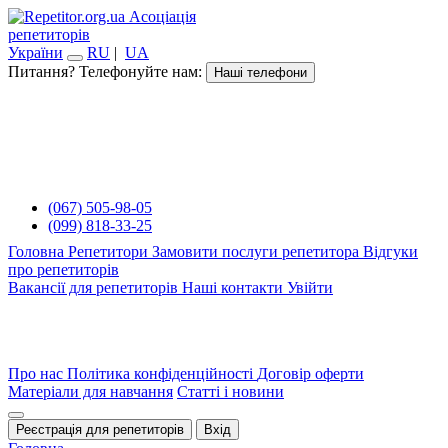
Асоціація
репетиторів
України
RU
|
UA
Питання? Телефонуйте нам:
Наші телефони
(067) 505-98-05
(099) 818-33-25
Головна
Репетитори
Замовити послуги репетитора
Відгуки
про репетиторів
Вакансії для репетиторів
Наші контакти
Увійти
Про нас
Політика конфіденційності
Договір оферти
Матеріали для навчання
Статті і новини
Реєстрація для репетиторів
Вхід