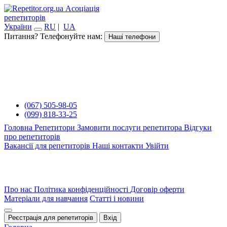
Асоціація
репетиторів
України
RU
|
UA
Питання? Телефонуйте нам:
Наші телефони
(067) 505-98-05
(099) 818-33-25
Головна
Репетитори
Замовити послуги репетитора
Відгуки
про репетиторів
Вакансії для репетиторів
Наші контакти
Увійти
Про нас
Політика конфіденційності
Договір оферти
Матеріали для навчання
Статті і новини
Реєстрація для репетиторів
Вхід