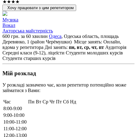
★★★★
Хочу працювати з цим репетитором
Музика
Вокал
Акторська майстерність
600 грн. за 60 хвилин
Одеса
, Одеська область, площадь
Деревянко, 1 (район Черёмушки)
Місце занять: Онлайн,
вдома у репетитора
Дні занять:
пн, вт, ср, чт, пт
Аудиторія
Середні класи (9-12), ліцеїсти
Студенти молодших курсів
Студенти старших курсів
Мій розклад
У розкладі зазначено час, коли репетитор потенційно може
займатися з Вами:
Час
Пн
Вт
Ср
Чт
Пт
Сб
Нд
8:00-9:00
9:00-10:00
10:00-11:00
11:00-12:00
12:00-13:00