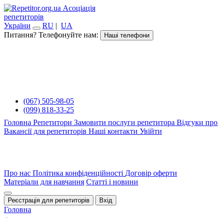
Асоціація
репетиторів
України
RU
|
UA
Питання? Телефонуйте нам:
Наші телефони
(067) 505-98-05
(099) 818-33-25
Головна
Репетитори
Замовити послуги репетитора
Відгуки про
Вакансії для репетиторів
Наші контакти
Увійти
Про нас
Політика конфіденційності
Договір оферти
Матеріали для навчання
Статті і новини
Реєстрація для репетиторів
Вхід
Головна