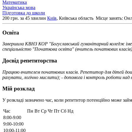
Математика
Українська мова
Підготовка до школи
200 грн. за 45 хвилин
Київ
, Київська область
Місце занять: Он
Освiта
Завершила КВНЗ КОР "Богуславський гуманітарний коледж імені
спеціальністю "Початкова освіта" (вчитель початкових класів)
Досвід репетиторства
Працюю вчителем початкових класів. Репетитор для дітей дошкі
рахувати, логічно мислити); - допомога і контроль роботи над 
Мій розклад
У розкладі зазначено час, коли репетитор потенційно може займ
Час
Пн
Вт
Ср
Чт
Пт
Сб
Нд
8:00-9:00
9:00-10:00
10:00-11:00