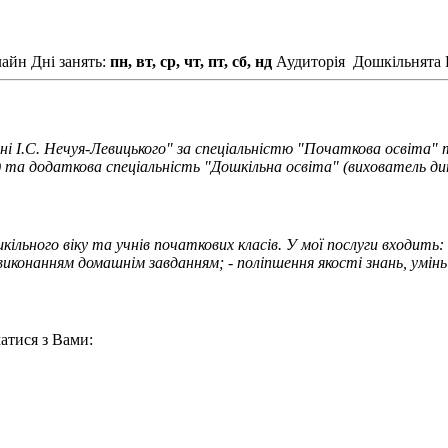
лайн
Дні занять:
пн, вт, ср, чт, пт, сб, нд
Аудиторія
Дошкільнята
 І.С. Нечуя-Левицького" за спеціальністю "Початкова освіта" т
 та додаткова спеціальність "Дошкільна освіта" (вихователь ди
льного віку та учнів початкових класів. У мої послуги входить
виконанням домашнім завданням; - поліпшення якості знань, умінь 
атися з Вами: