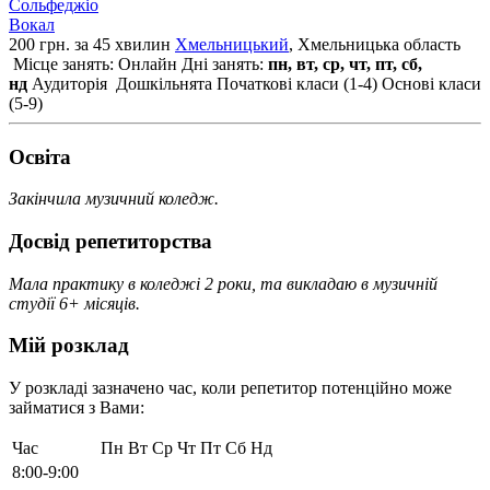
Сольфеджіо
Вокал
200 грн. за 45 хвилин
Хмельницький
, Хмельницька область
Місце занять: Онлайн
Дні занять:
пн, вт, ср, чт, пт, сб,
нд
Аудиторія
Дошкільнята
Початкові класи (1-4)
Основі класи
(5-9)
Освiта
Закінчила музичний коледж.
Досвід репетиторства
Мала практику в коледжі 2 роки, та викладаю в музичній
студії 6+ місяців.
Мій розклад
У розкладі зазначено час, коли репетитор потенційно може
займатися з Вами:
Час
Пн
Вт
Ср
Чт
Пт
Сб
Нд
8:00-9:00