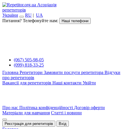
Асоціація
репетиторів
України
RU
|
UA
Питання? Телефонуйте нам:
Наші телефони
(067) 505-98-05
(099) 818-33-25
Головна
Репетитори
Замовити послуги репетитора
Відгуки
про репетиторів
Вакансії для репетиторів
Наші контакти
Увійти
Про нас
Політика конфіденційності
Договір оферти
Матеріали для навчання
Статті і новини
Реєстрація для репетиторів
Вхід