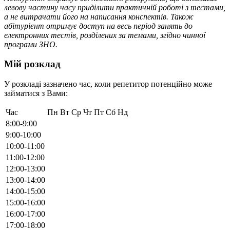
левову частину часу приділити практичній роботі з тестами,
а не витрачати його на написання конспектів. Також
абітурієнт отримує доступ на весь період занять до
електронних тестів, розділених за темами, згідно чинної
програми ЗНО.
Мій розклад
У розкладі зазначено час, коли репетитор потенційно може
займатися з Вами:
Час
Пн
Вт
Ср
Чт
Пт
Сб
Нд
8:00-9:00
9:00-10:00
10:00-11:00
11:00-12:00
12:00-13:00
13:00-14:00
14:00-15:00
15:00-16:00
16:00-17:00
17:00-18:00