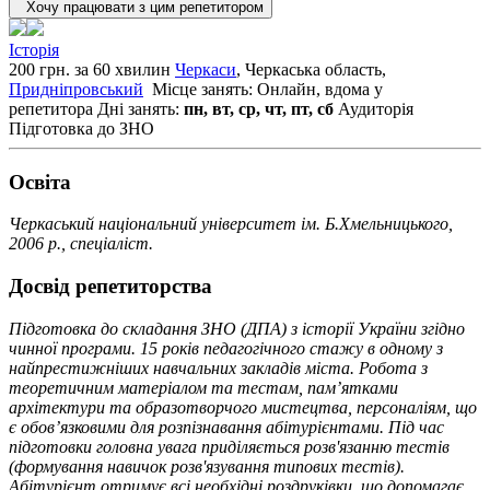
Хочу працювати з цим репетитором
Історія
200 грн. за 60 хвилин
Черкаси
, Черкаська область,
Придніпровський
Місце занять: Онлайн, вдома у
репетитора
Дні занять:
пн, вт, ср, чт, пт, сб
Аудиторія
Підготовка до ЗНО
Освiта
Черкаський національний університет ім. Б.Хмельницького,
2006 р., спеціаліст.
Досвід репетиторства
Підготовка до складання ЗНО (ДПА) з історії України згідно
чинної програми. 15 років педагогічного стажу в одному з
найпрестижніших навчальних закладів міста. Робота з
теоретичним матеріалом та тестам, пам’ятками
архітектури та образотворчого мистецтва, персоналіям, що
є обов’язковими для розпізнавання абітурієнтами. Під час
підготовки головна увага приділяється розв'язанню тестів
(формування навичок розв'язування типових тестів).
Абітурієнт отримує всі необхідні роздруківки, що допомагає