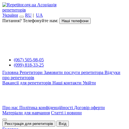
Асоціація
репетиторів
України
RU
|
UA
Питання? Телефонуйте нам:
Наші телефони
(067) 505-98-05
(099) 818-33-25
Головна
Репетитори
Замовити послуги репетитора
Відгуки
про репетиторів
Вакансії для репетиторів
Наші контакти
Увійти
Про нас
Політика конфіденційності
Договір оферти
Матеріали для навчання
Статті і новини
Реєстрація для репетиторів
Вхід