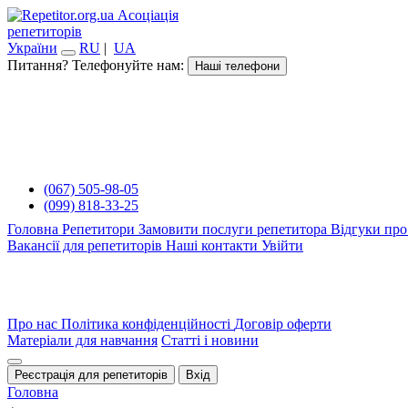
Асоціація
репетиторів
України
RU
|
UA
Питання? Телефонуйте нам:
Наші телефони
(067) 505-98-05
(099) 818-33-25
Головна
Репетитори
Замовити послуги репетитора
Відгуки про
Вакансії для репетиторів
Наші контакти
Увійти
Про нас
Політика конфіденційності
Договір оферти
Матеріали для навчання
Статті і новини
Реєстрація для репетиторів
Вхід
Головна