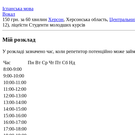
Іспанська мова
Вокал
150 грн. за 60 хвилин
Херсон
, Херсонська область,
Центральни
12), ліцеїсти
Студенти молодших курсів
Мій розклад
У розкладі зазначено час, коли репетитор потенційно може займ
Час
Пн
Вт
Ср
Чт
Пт
Сб
Нд
8:00-9:00
9:00-10:00
10:00-11:00
11:00-12:00
12:00-13:00
13:00-14:00
14:00-15:00
15:00-16:00
16:00-17:00
17:00-18:00