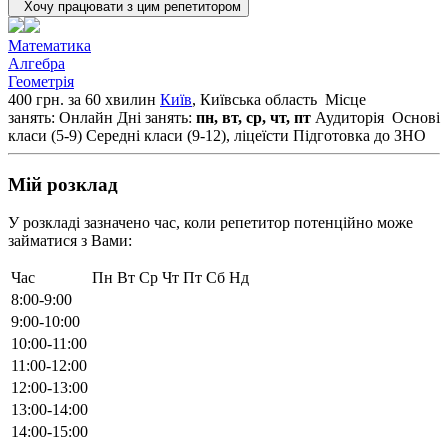
Хочу працювати з цим репетитором
Математика
Алгебра
Геометрія
400 грн. за 60 хвилин
Київ
, Київська область
Місце
занять: Онлайн
Дні занять:
пн, вт, ср, чт, пт
Аудиторія
Основі
класи (5-9)
Середні класи (9-12), ліцеїсти
Підготовка до ЗНО
Мій розклад
У розкладі зазначено час, коли репетитор потенційно може
займатися з Вами:
Час
Пн
Вт
Ср
Чт
Пт
Сб
Нд
8:00-9:00
9:00-10:00
10:00-11:00
11:00-12:00
12:00-13:00
13:00-14:00
14:00-15:00