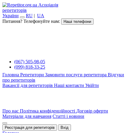
Асоціація
репетиторів
України
RU
|
UA
Питання? Телефонуйте нам:
Наші телефони
(067) 505-98-05
(099) 818-33-25
Головна
Репетитори
Замовити послуги репетитора
Відгуки
про репетиторів
Вакансії для репетиторів
Наші контакти
Увійти
Про нас
Політика конфіденційності
Договір оферти
Матеріали для навчання
Статті і новини
Реєстрація для репетиторів
Вхід