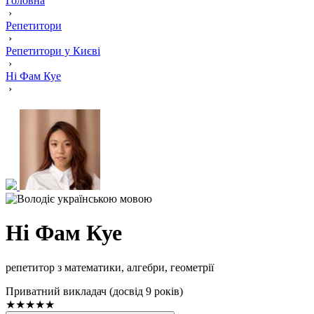
Головна
›
Репетитори
›
Репетитори у Києві
›
Ні Фам Куе
›
Ні Фам Куе
репетитор з математики, алгебри, геометрії
Приватний викладач (досвід 9 років)
★★★★★