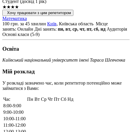
Cтудент (досвід 1 рік)
★★★★
Хочу працювати з цим репетитором
Математика
100 грн. за 45 хвилин
Київ
, Київська область
Місце
занять: Онлайн
Дні занять:
пн, вт, ср, чт, пт, сб, нд
Аудиторія
Основі класи (5-9)
Освiта
Киїівський національний університет імені Тараса Шевченка
Мій розклад
У розкладі зазначено час, коли репетитор потенційно може
займатися з Вами:
Час
Пн
Вт
Ср
Чт
Пт
Сб
Нд
8:00-9:00
9:00-10:00
10:00-11:00
11:00-12:00
12:00-13:00