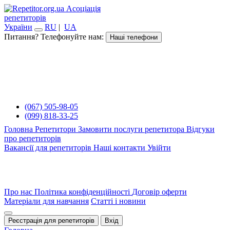
Асоціація
репетиторів
України
RU
|
UA
Питання? Телефонуйте нам:
Наші телефони
(067) 505-98-05
(099) 818-33-25
Головна
Репетитори
Замовити послуги репетитора
Відгуки
про репетиторів
Вакансії для репетиторів
Наші контакти
Увійти
Про нас
Політика конфіденційності
Договір оферти
Матеріали для навчання
Статті і новини
Реєстрація для репетиторів
Вхід