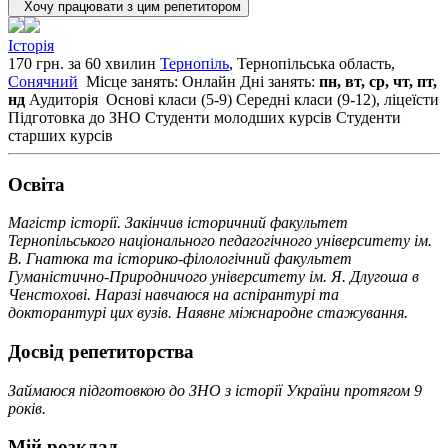
Хочу працювати з цим репетитором
Історія
170 грн. за 60 хвилин
Тернопіль
, Тернопільська область,
Сонячний
Місце занять: Онлайн
Дні занять:
пн, вт, ср, чт, пт,
нд
Аудиторія
Основі класи (5-9)
Середні класи (9-12), ліцеїсти
Підготовка до ЗНО
Студенти молодших курсів
Студенти
старших курсів
Освiта
Магістр історії. Закінчив історичний факультет
Тернопільського національного педагогічного університету ім.
В. Гнатюка та історико-філологічний факультет
Гуманістично-Природничого університету ім. Я. Длугоша в
Ченстохові. Наразі навчаюся на аспірантурі та
докторантурі цих вузів. Наявне міжнародне стажування.
Досвід репетиторства
Займаюся підготовкою до ЗНО з історії України протягом 9
років.
Мій розклад