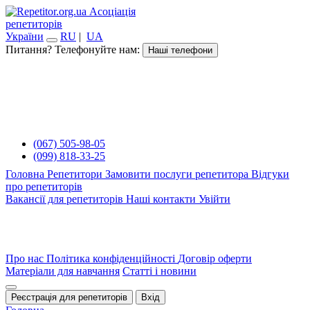
Асоціація
репетиторів
України
RU
|
UA
Питання? Телефонуйте нам:
Наші телефони
(067) 505-98-05
(099) 818-33-25
Головна
Репетитори
Замовити послуги репетитора
Відгуки
про репетиторів
Вакансії для репетиторів
Наші контакти
Увійти
Про нас
Політика конфіденційності
Договір оферти
Матеріали для навчання
Статті і новини
Реєстрація для репетиторів
Вхід