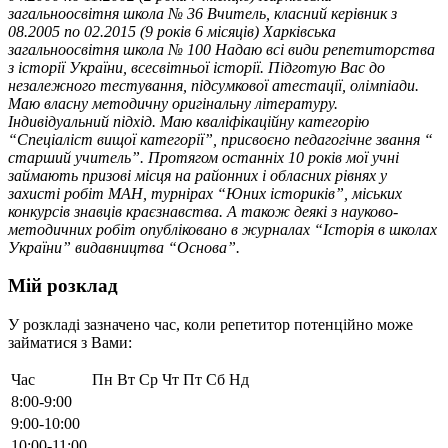
загальноосвітня школа № 36 Вчитель, класний керівник з
08.2005 по 02.2015 (9 років 6 місяців) Харківська
загальноосвітня школа № 100 Надаю всі види репетиторства
з історії України, всесвітньої історії. Підготую Вас до
незалежного тестування, підсумкової атестації, олімпіади.
Маю власну методичну оригінальну літературу.
Індивідуальний підхід. Маю кваліфікаційну категорію
“Спеціаліст вищої категорії”, присвоєно педагогічне звання “
старший учитель”. Протягом останніх 10 років мої учні
займають призові місця на районних і обласних рівнях у
захисті робіт МАН, турнірах “Юних істориків”, міських
конкурсів знавців краєзнавства. А також деякі з науково-
методичних робіт опубліковано в журналах “Історія в школах
України” видавництва “Основа”.
Мій розклад
У розкладі зазначено час, коли репетитор потенційно може
займатися з Вами:
Час
Пн
Вт
Ср
Чт
Пт
Сб
Нд
8:00-9:00
9:00-10:00
10:00-11:00