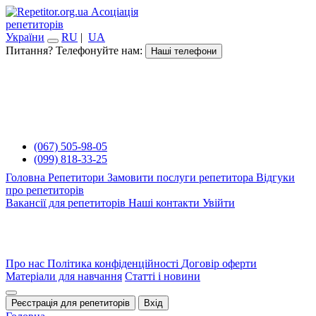
Асоціація
репетиторів
України
RU
|
UA
Питання? Телефонуйте нам:
Наші телефони
(067) 505-98-05
(099) 818-33-25
Головна
Репетитори
Замовити послуги репетитора
Відгуки
про репетиторів
Вакансії для репетиторів
Наші контакти
Увійти
Про нас
Політика конфіденційності
Договір оферти
Матеріали для навчання
Статті і новини
Реєстрація для репетиторів
Вхід