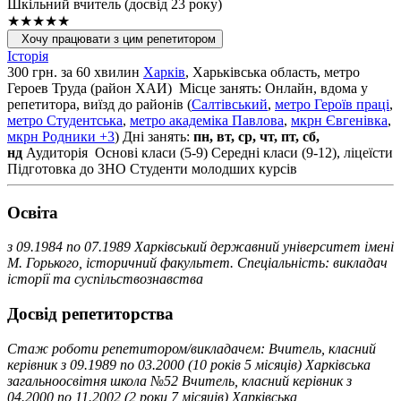
Шкільний вчитель (досвід 23 року)
★★★★★
Хочу працювати з цим репетитором
Історія
300 грн. за 60 хвилин
Харків
, Харьківська область, метро
Героев Труда (район ХАИ)
Місце занять: Онлайн, вдома у
репетитора, виїзд до районів (
Салтівський
,
метро Героїв праці
,
метро Студентська
,
метро академіка Павлова
,
мкрн Євгенівка
,
мкрн Родники
+3
)
Дні занять:
пн, вт, ср, чт, пт, сб,
нд
Аудиторія
Основі класи (5-9)
Середні класи (9-12), ліцеїсти
Підготовка до ЗНО
Студенти молодших курсів
Освiта
з 09.1984 по 07.1989 Харківський державний університет імені
М. Горького, історичний факультет. Спеціальність: викладач
історії та суспільствознавства
Досвід репетиторства
Стаж роботи репетитором/викладачем: Вчитель, класний
керівник з 09.1989 по 03.2000 (10 років 5 місяців) Харківська
загальноосвітня школа №52 Вчитель, класний керівник з
04.2000 по 11.2002 (2 роки 7 місяців) Харківська