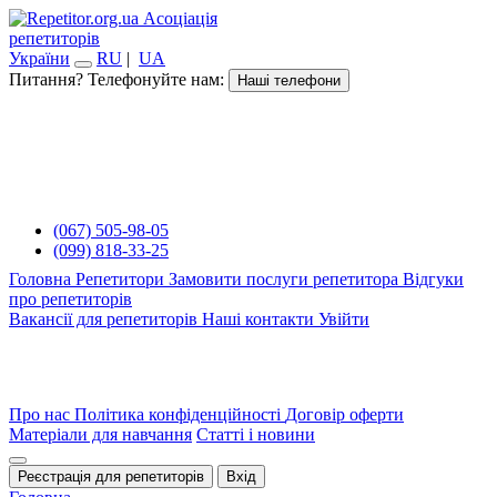
Асоціація
репетиторів
України
RU
|
UA
Питання? Телефонуйте нам:
Наші телефони
(067) 505-98-05
(099) 818-33-25
Головна
Репетитори
Замовити послуги репетитора
Відгуки
про репетиторів
Вакансії для репетиторів
Наші контакти
Увійти
Про нас
Політика конфіденційності
Договір оферти
Матеріали для навчання
Статті і новини
Реєстрація для репетиторів
Вхід