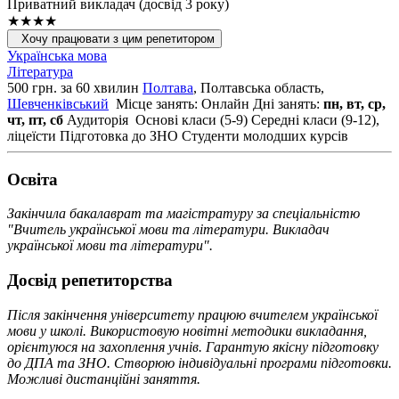
Приватний викладач (досвід 3 року)
★★★★
Хочу працювати з цим репетитором
Українська мова
Література
500 грн. за 60 хвилин
Полтава
, Полтавська область,
Шевченківський
Місце занять: Онлайн
Дні занять:
пн, вт, ср,
чт, пт, сб
Аудиторія
Основі класи (5-9)
Середні класи (9-12),
ліцеїсти
Підготовка до ЗНО
Студенти молодших курсів
Освiта
Закінчила бакалаврат та магістратуру за спеціальністю
"Вчитель української мови та літератури. Викладач
української мови та літератури".
Досвід репетиторства
Після закінчення університету працюю вчителем української
мови у школі. Використовую новітні методики викладання,
орієнтуюся на захоплення учнів. Гарантую якісну підготовку
до ДПА та ЗНО. Створюю індивідуальні програми підготовки.
Можливі дистанційні заняття.