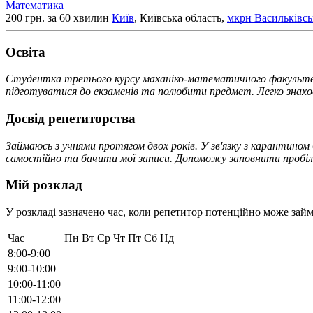
Математика
200 грн. за 60 хвилин
Київ
, Київська область,
мкрн Васильківсь
Освiта
Студентка третього курсу маханіко-математичного факультету
підготуватися до екзаменів та полюбити предмет. Легко знахо
Досвід репетиторства
Займаюсь з учнями протягом двох років. У зв'язку з карантино
самостійно та бачити мої записи. Допоможу заповнити пробіли
Мій розклад
У розкладі зазначено час, коли репетитор потенційно може займ
Час
Пн
Вт
Ср
Чт
Пт
Сб
Нд
8:00-9:00
9:00-10:00
10:00-11:00
11:00-12:00