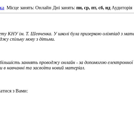
ка
Місце занять: Онлайн
Дні занять:
пн, ср, пт, сб, нд
Аудиторія
 КНУ ім. Т. Шевченка. У школі була призеркою олімпіад з мат
джу спільну мову з дітьми.
м більшість заннять проводжу онлайн - за допомогою електронно
 в навчанні та засвоїти новий матеріал.
атися з Вами: