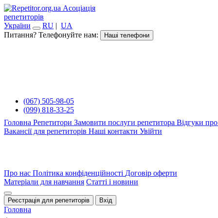
Асоціація
репетиторів
України
RU
|
UA
Питання? Телефонуйте нам:
Наші телефони
(067) 505-98-05
(099) 818-33-25
Головна
Репетитори
Замовити послуги репетитора
Відгуки про
Вакансії для репетиторів
Наші контакти
Увійти
Про нас
Політика конфіденційності
Договір оферти
Матеріали для навчання
Статті і новини
Реєстрація для репетиторів
Вхід
Головна