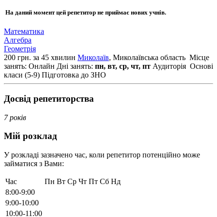
На даний момент цей репетитор не приймає нових учнів.
Математика
Алгебра
Геометрія
200 грн. за 45 хвилин
Миколаїв
, Миколаївська область
Місце
занять: Онлайн
Дні занять:
пн, вт, ср, чт, пт
Аудиторія
Основі
класи (5-9)
Підготовка до ЗНО
Досвід репетиторства
7 років
Мій розклад
У розкладі зазначено час, коли репетитор потенційно може
займатися з Вами:
Час
Пн
Вт
Ср
Чт
Пт
Сб
Нд
8:00-9:00
9:00-10:00
10:00-11:00