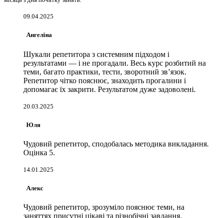
09.04.2025
Ангеліна
Шукали репетитора з системним підходом і
результатами — і не прогадали. Весь курс розбитий на
теми, багато практики, тести, зворотний зв’язок.
Репетитор чітко пояснює, знаходить прогалини і
допомагає їх закрити. Результатом дуже задоволені.
20.03.2025
Юля
Чудовий репетитор, сподобалась методика викладання.
Оцінка 5.
14.01.2025
Алекс
Чудовий репетитор, зрозуміло пояснює теми, на
заняттях присутні цікаві та різнобічні завдання.