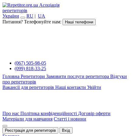
Асоціація
репетиторів
України
RU
|
UA
Питання? Телефонуйте нам:
Наші телефони
(067) 505-98-05
(099) 818-33-25
Головна
Репетитори
Замовити послуги репетитора
Відгуки
про репетиторів
Вакансії для репетиторів
Наші контакти
Увійти
Про нас
Політика конфіденційності
Договір оферти
Матеріали для навчання
Статті і новини
Реєстрація для репетиторів
Вхід