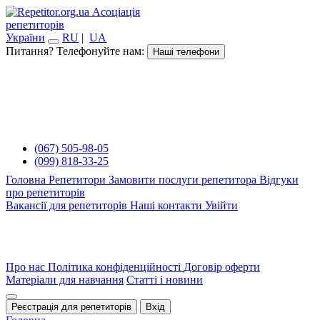
Асоціація
репетиторів
України
RU
|
UA
Питання? Телефонуйте нам:
Наші телефони
(067) 505-98-05
(099) 818-33-25
Головна
Репетитори
Замовити послуги репетитора
Відгуки
про репетиторів
Вакансії для репетиторів
Наші контакти
Увійти
Про нас
Політика конфіденційності
Договір оферти
Матеріали для навчання
Статті і новини
Реєстрація для репетиторів
Вхід