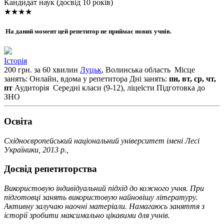
Кандидат наук (досвід 10 років)
★★★★
На даний момент цей репетитор не приймає нових учнів.
Історія
200 грн. за 60 хвилин
Луцьк
, Волинська область
Місце
занять: Онлайн, вдома у репетитора
Дні занять:
пн, вт, ср, чт,
пт
Аудиторія
Середні класи (9-12), ліцеїсти
Підготовка до
ЗНО
Освiта
Східноєвропейський національний університет імені Лесі
Україники, 2013 р.,
Досвід репетиторства
Використовую індивідуальний підхід до кожного учня. При
підготовці занять використовую найновішу літературу.
Активну залучаю наочні матеріали. Намагаюсь заняття з
історії зробити максимально цікавими для учнів.