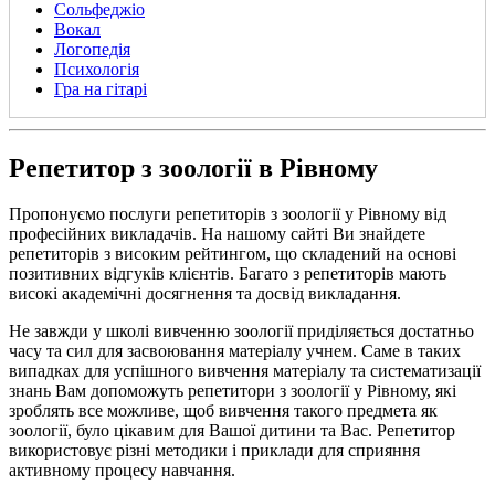
Сольфеджіо
Вокал
Логопедія
Психологія
Гра на гітарі
Репетитор з зоології в Рівному
Пропонуємо послуги репетиторів з зоології у Рівному від
професійних викладачів. На нашому сайті Ви знайдете
репетиторів з високим рейтингом, що складений на основі
позитивних відгуків клієнтів. Багато з репетиторів мають
високі академічні досягнення та досвід викладання.
Не завжди у школі вивченню зоології приділяється достатньо
часу та сил для засвоювання матеріалу учнем. Саме в таких
випадках для успішного вивчення матеріалу та систематизації
знань Вам допоможуть репетитори з зоології у Рівному, які
зроблять все можливе, щоб вивчення такого предмета як
зоології, було цікавим для Вашої дитини та Вас. Репетитор
використовує різні методики і приклади для сприяння
активному процесу навчання.