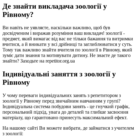
Де знайти викладача зоології у
Рівному?
Ви навіть не уявляєте, наскільки важливо, щоб був
досвідченим і виражав розуміння ваш викладач! зоології -
предмет, який вимагає від вас не тільки бажання та витримки
вчитися, а й вникати у всі дрібниці та заглиблюватися у суть.
Тому так важливо знайти вчителя по зоології в Рівному, який
зуміє дати знання та мотивувати дитину. Не знаєте де такого
знайти? Заходьте на repetitor.org.ua
Індивідуальні заняття з зоології у
Рівному
У чому переваги індивідуальних занять з репетитором з
зоології у Рівному перед звичайним навчанням у групі?
Індивідуальна система побудови занять - це гнучкий графік,
персональний підхід, увага до деталей та глибше засвоєння
матеріалу, що гарантовано принесуть максимальний ефект.
На нашому сайті Ви можете вибрати, де займатися з учителем
з зоології: