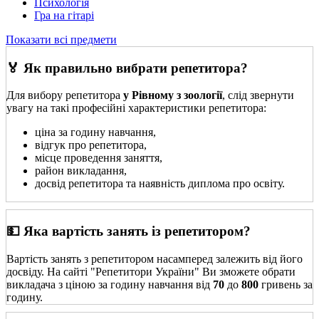
Психологія
Гра на гітарі
Показати всі предмети
🏅 Як правильно вибрати репетитора?
Для вибору репетитора
у Рівному з зоології
, слід звернути
увагу на такі професійні характеристики репетитора:
ціна за годину навчання,
відгук про репетитора,
місце проведення заняття,
район викладання,
досвід репетитора та наявність диплома про освіту.
💵 Яка вартість занять із репетитором?
Вартість занять з репетитором насамперед залежить від його
досвіду. На сайті "Репетитори України" Ви зможете обрати
викладача з ціною за годину навчання від
70
до
800
гривень за
годину.