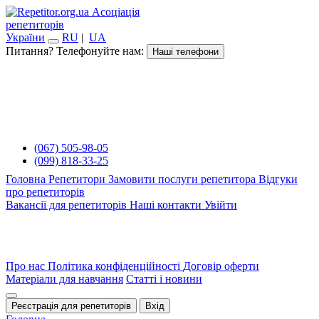
Асоціація
репетиторів
України
RU
|
UA
Питання? Телефонуйте нам:
Наші телефони
(067) 505-98-05
(099) 818-33-25
Головна
Репетитори
Замовити послуги репетитора
Відгуки
про репетиторів
Вакансії для репетиторів
Наші контакти
Увійти
Про нас
Політика конфіденційності
Договір оферти
Матеріали для навчання
Статті і новини
Реєстрація для репетиторів
Вхід