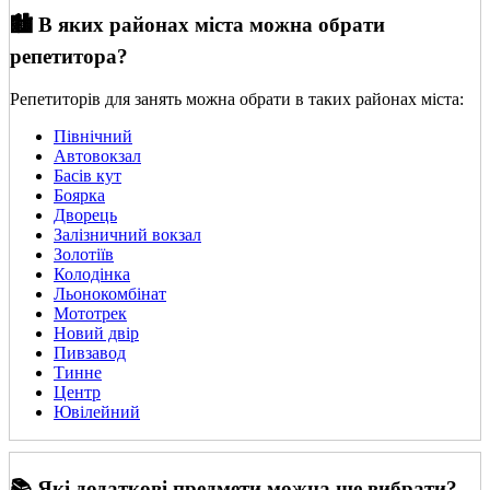
🏙️ В яких районах міста можна обрати
репетитора?
Репетиторів для занять можна обрати в таких районах міста:
Північний
Автовокзал
Басів кут
Боярка
Дворець
Залізничний вокзал
Золотіїв
Колодінка
Льонокомбінат
Мототрек
Новий двір
Пивзавод
Тинне
Центр
Ювілейний
📚 Які додаткові предмети можна ще вибрати?