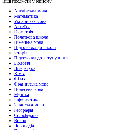
Інші предмети у рівному
Англійська мова
Математика
Українська мова
Алгебра
Геометрія
Початкова школа
Німецька мова
Підготовка до школи
Історія
Підготовка до вступу в внз
Біологія
Література
Хімія
Фізика
Французька мова
Польська мова
Музика
Інформатика
Іспанська мова
Географія
Сольфеджіо
Вокал
Логопедія