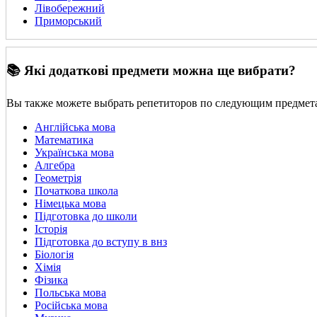
Лівобережний
Приморський
📚 Які додаткові предмети можна ще вибрати?
Вы также можете выбрать репетиторов по следующим предмет
Англійська мова
Математика
Українська мова
Алгебра
Геометрія
Початкова школа
Німецька мова
Підготовка до школи
Історія
Підготовка до вступу в внз
Біологія
Хімія
Фізика
Польська мова
Російська мова