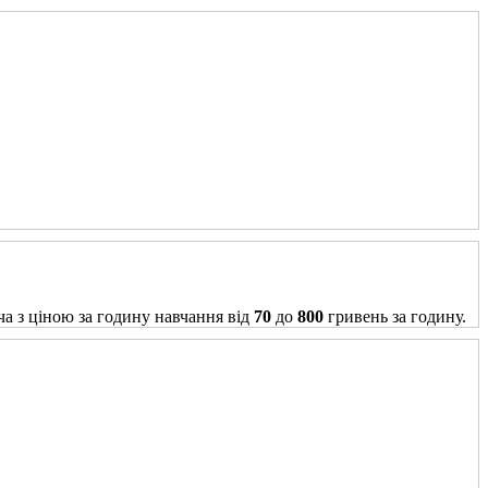
ча з ціною за годину навчання від
70
до
800
гривень за годину.