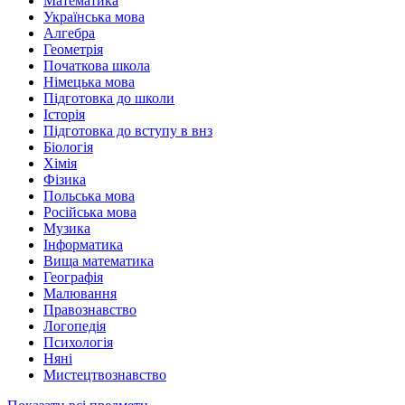
Математика
Українська мова
Алгебра
Геометрія
Початкова школа
Німецька мова
Підготовка до школи
Історія
Підготовка до вступу в внз
Біологія
Хімія
Фізика
Польська мова
Російська мова
Музика
Інформатика
Вища математика
Географія
Малювання
Правознавство
Логопедія
Психологія
Няні
Мистецтвознавство