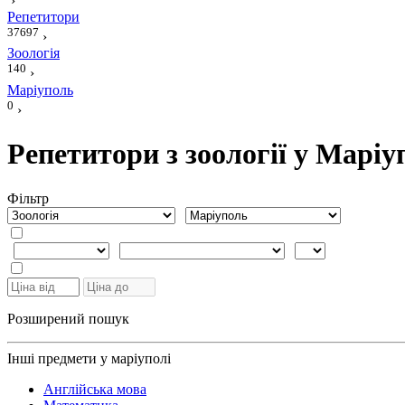
›
Репетитори
37697
›
Зоологія
140
›
Маріуполь
0
›
Репетитори з зоології у Маріу
Фiльтр
Розширений пошук
Інші предмети у маріуполі
Англійська мова