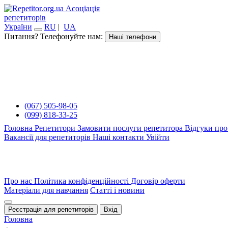
Асоціація
репетиторів
України
RU
|
UA
Питання? Телефонуйте нам:
Наші телефони
(067) 505-98-05
(099) 818-33-25
Головна
Репетитори
Замовити послуги репетитора
Відгуки про
Вакансії для репетиторів
Наші контакти
Увійти
Про нас
Політика конфіденційності
Договір оферти
Матеріали для навчання
Статті і новини
Реєстрація для репетиторів
Вхід
Головна