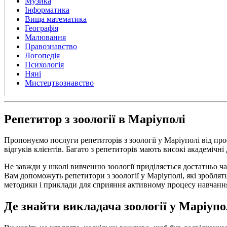
Музика
Інформатика
Вища математика
Географія
Малювання
Правознавство
Логопедія
Психологія
Няні
Мистецтвознавство
Репетитор з зоології в Маріуполі
Пропонуємо послуги репетиторів з зоології у Маріуполі від пр
відгуків клієнтів. Багато з репетиторів мають високі академічні
Не завжди у школі вивченню зоології приділяється достатньо ча
Вам допоможуть репетитори з зоології у Маріуполі, які зроблят
методики і приклади для сприяння активному процесу навчанн
Де знайти викладача зоології у Маріупо