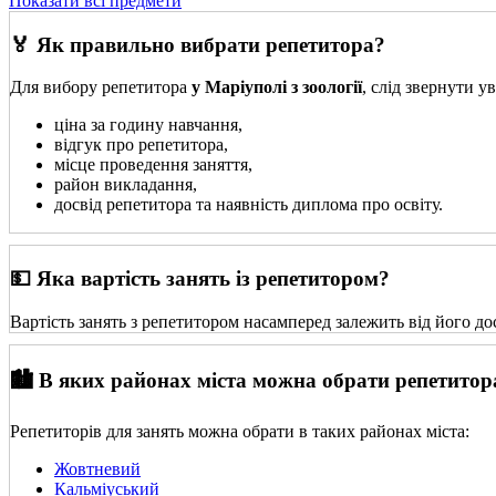
Показати всі предмети
🏅 Як правильно вибрати репетитора?
Для вибору репетитора
у Маріуполі з зоології
, слід звернути у
ціна за годину навчання,
відгук про репетитора,
місце проведення заняття,
район викладання,
досвід репетитора та наявність диплома про освіту.
💵 Яка вартість занять із репетитором?
Вартість занять з репетитором насамперед залежить від його до
🏙️ В яких районах міста можна обрати репетитор
Репетиторів для занять можна обрати в таких районах міста:
Жовтневий
Кальміуський