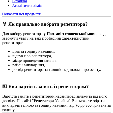
Ботаніка
Аналітична хімія
Показати всі предмети
🏅 Як правильно вибрати репетитора?
Для вибору репетитора
у Полтаві з словенської мови
, слід
звернути увагу на такі професійні характеристики
репетитора:
ціна за годину навчання,
відгук про репетитора,
місце проведення заняття,
район викладання,
досвід репетитора та наявність диплома про освіту.
💵 Яка вартість занять із репетитором?
Вартість занять з репетитором насамперед залежить від його
досвіду. На сайті "Репетитори України" Ви зможете обрати
викладача з ціною за годину навчання від
70
до
800
гривень за
годину.