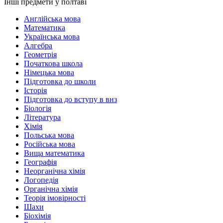
Інші предмети у полтаві
Англійська мова
Математика
Українська мова
Алгебра
Геометрія
Початкова школа
Німецька мова
Підготовка до школи
Історія
Підготовка до вступу в внз
Біологія
Література
Хімія
Польська мова
Російська мова
Вища математика
Географія
Неорганічна хімія
Логопедія
Органічна хімія
Теорія імовірності
Шахи
Біохімія