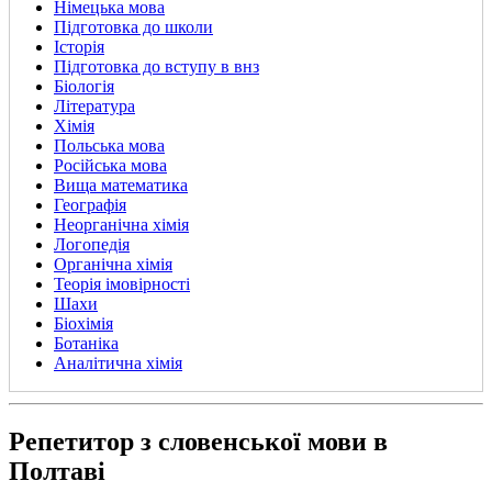
Німецька мова
Підготовка до школи
Історія
Підготовка до вступу в внз
Біологія
Література
Хімія
Польська мова
Російська мова
Вища математика
Географія
Неорганічна хімія
Логопедія
Органічна хімія
Теорія імовірності
Шахи
Біохімія
Ботаніка
Аналітична хімія
Репетитор з словенської мови в
Полтаві