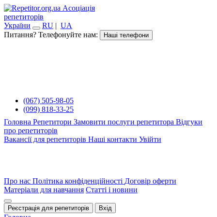
Асоціація
репетиторів
України
RU
|
UA
Питання? Телефонуйте нам:
Наші телефони
(067) 505-98-05
(099) 818-33-25
Головна
Репетитори
Замовити послуги репетитора
Відгуки
про репетиторів
Вакансії для репетиторів
Наші контакти
Увійти
Про нас
Політика конфіденційності
Договір оферти
Матеріали для навчання
Статті і новини
Реєстрація для репетиторів
Вхід