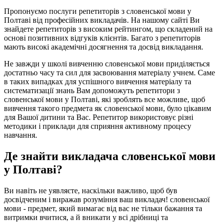
Пропонуємо послуги репетиторів з словенської мови у
Полтаві від професійних викладачів. На нашому сайті Ви
знайдете репетиторів з високим рейтингом, що складений на
основі позитивних відгуків клієнтів. Багато з репетиторів
мають високі академічні досягнення та досвід викладання.
Не завжди у школі вивченню словенської мови приділяється
достатньо часу та сил для засвоювання матеріалу учнем. Саме
в таких випадках для успішного вивчення матеріалу та
систематизації знань Вам допоможуть репетитори з
словенської мови у Полтаві, які зроблять все можливе, щоб
вивчення такого предмета як словенської мови, було цікавим
для Вашої дитини та Вас. Репетитор використовує різні
методики і приклади для сприяння активному процесу
навчання.
Де знайти викладача словенської мови
у Полтаві?
Ви навіть не уявляєте, наскільки важливо, щоб був
досвідченим і виражав розуміння ваш викладач! словенської
мови - предмет, який вимагає від вас не тільки бажання та
витримки вчитися, а й вникати у всі дрібниці та