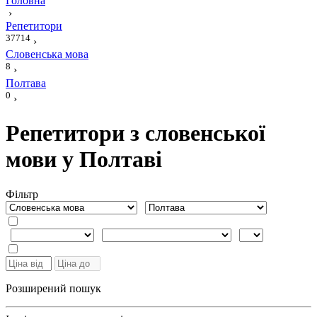
Головна
›
Репетитори
37714
›
Словенська мова
8
›
Полтава
0
›
Репетитори з словенської
мови у Полтаві
Фiльтр
Розширений пошук