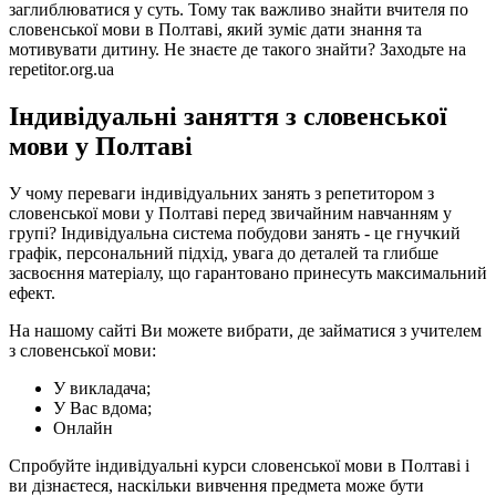
заглиблюватися у суть. Тому так важливо знайти вчителя по
словенської мови в Полтаві, який зуміє дати знання та
мотивувати дитину. Не знаєте де такого знайти? Заходьте на
repetitor.org.ua
Індивідуальні заняття з словенської
мови у Полтаві
У чому переваги індивідуальних занять з репетитором з
словенської мови у Полтаві перед звичайним навчанням у
групі? Індивідуальна система побудови занять - це гнучкий
графік, персональний підхід, увага до деталей та глибше
засвоєння матеріалу, що гарантовано принесуть максимальний
ефект.
На нашому сайті Ви можете вибрати, де займатися з учителем
з словенської мови:
У викладача;
У Вас вдома;
Онлайн
Спробуйте індивідуальні курси словенської мови в Полтаві і
ви дізнаєтеся, наскільки вивчення предмета може бути