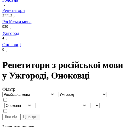
Головна
›
Репетитори
37713
›
Російська мова
930
›
Ужгород
4
›
Оноковці
0
›
Репетитори з російської мови
у Ужгороді, Оноковці
Фiльтр
Згорнути пошук