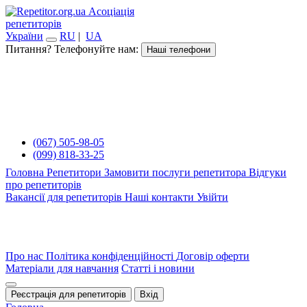
Асоціація
репетиторів
України
RU
|
UA
Питання? Телефонуйте нам:
Наші телефони
(067) 505-98-05
(099) 818-33-25
Головна
Репетитори
Замовити послуги репетитора
Відгуки
про репетиторів
Вакансії для репетиторів
Наші контакти
Увійти
Про нас
Політика конфіденційності
Договір оферти
Матеріали для навчання
Статті і новини
Реєстрація для репетиторів
Вхід