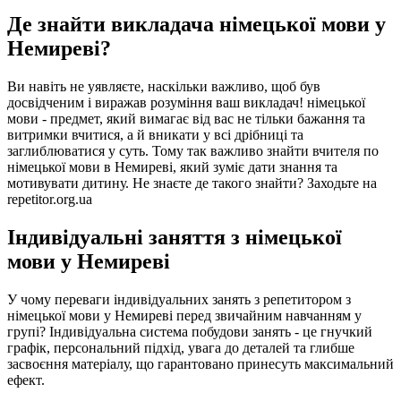
Де знайти викладача німецької мови у
Немиреві?
Ви навіть не уявляєте, наскільки важливо, щоб був
досвідченим і виражав розуміння ваш викладач! німецької
мови - предмет, який вимагає від вас не тільки бажання та
витримки вчитися, а й вникати у всі дрібниці та
заглиблюватися у суть. Тому так важливо знайти вчителя по
німецької мови в Немиреві, який зуміє дати знання та
мотивувати дитину. Не знаєте де такого знайти? Заходьте на
repetitor.org.ua
Індивідуальні заняття з німецької
мови у Немиреві
У чому переваги індивідуальних занять з репетитором з
німецької мови у Немиреві перед звичайним навчанням у
групі? Індивідуальна система побудови занять - це гнучкий
графік, персональний підхід, увага до деталей та глибше
засвоєння матеріалу, що гарантовано принесуть максимальний
ефект.