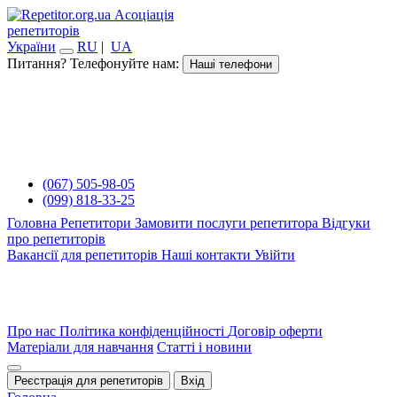
Асоціація
репетиторів
України
RU
|
UA
Питання? Телефонуйте нам:
Наші телефони
(067) 505-98-05
(099) 818-33-25
Головна
Репетитори
Замовити послуги репетитора
Відгуки
про репетиторів
Вакансії для репетиторів
Наші контакти
Увійти
Про нас
Політика конфіденційності
Договір оферти
Матеріали для навчання
Статті і новини
Реєстрація для репетиторів
Вхід