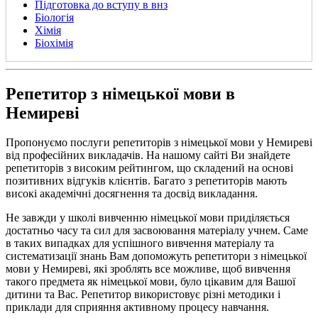
Підготовка до вступу в внз
Біологія
Хімія
Біохімія
Репетитор з німецької мови в
Немиреві
Пропонуємо послуги репетиторів з німецької мови у Немиреві
від професійних викладачів. На нашому сайті Ви знайдете
репетиторів з високим рейтингом, що складений на основі
позитивних відгуків клієнтів. Багато з репетиторів мають
високі академічні досягнення та досвід викладання.
Не завжди у школі вивченню німецької мови приділяється
достатньо часу та сил для засвоювання матеріалу учнем. Саме
в таких випадках для успішного вивчення матеріалу та
систематизації знань Вам допоможуть репетитори з німецької
мови у Немиреві, які зроблять все можливе, щоб вивчення
такого предмета як німецької мови, було цікавим для Вашої
дитини та Вас. Репетитор використовує різні методики і
приклади для сприяння активному процесу навчання.