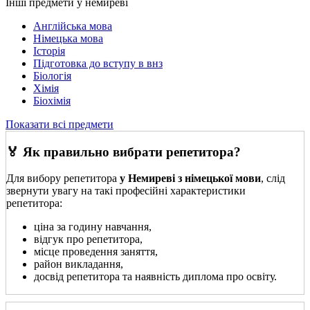
Інші предмети у немиреві
Англійська мова
Німецька мова
Історія
Підготовка до вступу в внз
Біологія
Хімія
Біохімія
Показати всі предмети
🏅 Як правильно вибрати репетитора?
Для вибору репетитора
у Немиреві з німецької мови
, слід
звернути увагу на такі професійні характеристики
репетитора:
ціна за годину навчання,
відгук про репетитора,
місце проведення заняття,
район викладання,
досвід репетитора та наявність диплома про освіту.