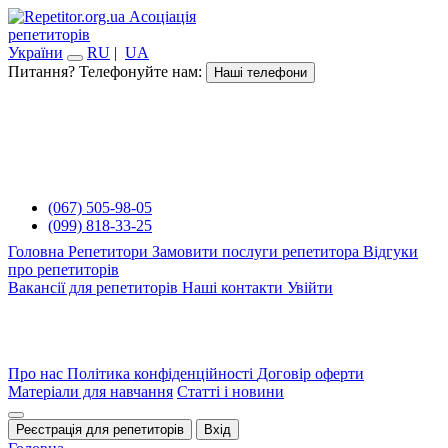
Асоціація
репетиторів
України
RU
|
UA
Питання? Телефонуйте нам:
Наші телефони
(067) 505-98-05
(099) 818-33-25
Головна
Репетитори
Замовити послуги репетитора
Відгуки
про репетиторів
Вакансії для репетиторів
Наші контакти
Увійти
Про нас
Політика конфіденційності
Договір оферти
Матеріали для навчання
Статті і новини
Реєстрація для репетиторів
Вхід