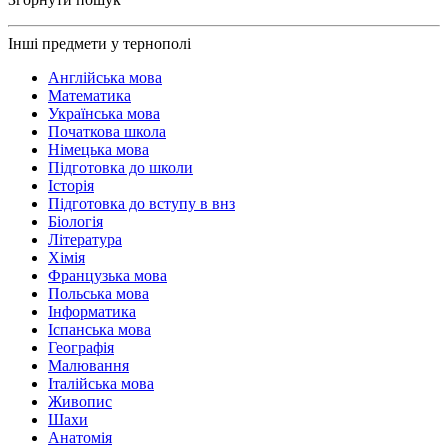
Інші предмети у тернополі
Англійська мова
Математика
Українська мова
Початкова школа
Німецька мова
Підготовка до школи
Історія
Підготовка до вступу в внз
Біологія
Література
Хімія
Французька мова
Польська мова
Інформатика
Іспанська мова
Географія
Малювання
Італійська мова
Живопис
Шахи
Анатомія