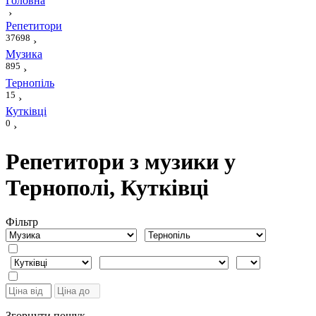
Головна
›
Репетитори
37698
›
Музика
895
›
Тернопіль
15
›
Кутківці
0
›
Репетитори з музики у
Тернополі, Кутківці
Фiльтр
Згорнути пошук