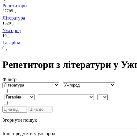
›
Репетитори
37705
›
Література
1520
›
Ужгород
10
›
Гагаріна
0
›
Репетитори з літератури у Ужг
Фiльтр
Згорнути пошук
Інші предмети у ужгороді