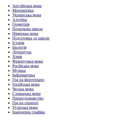
Англійська мова
Математика
Українська мова
Алгебра
Геометрія
Початкова школа
Німецька мова
Підготовка до школи
Історія
Біологія
Література
Хімія
Французька мова
Російська мова
Музика
Інформатика
Гра на фортепіано
Італійська мова
Чеська мова
Словацька мова
Природознавство
Гра на скрипці
Угорська мова
Інженерна графіка