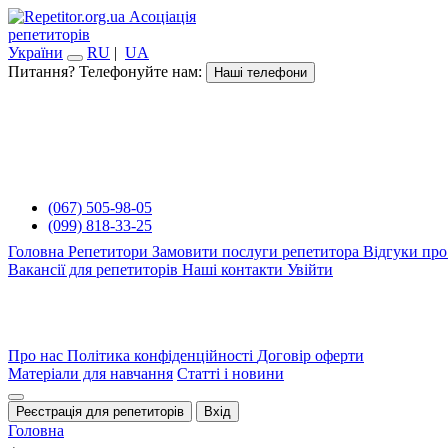
Асоціація
репетиторів
України
RU
|
UA
Питання? Телефонуйте нам:
Наші телефони
(067) 505-98-05
(099) 818-33-25
Головна
Репетитори
Замовити послуги репетитора
Відгуки про
Вакансії для репетиторів
Наші контакти
Увійти
Про нас
Політика конфіденційності
Договір оферти
Матеріали для навчання
Статті і новини
Реєстрація для репетиторів
Вхід
Головна