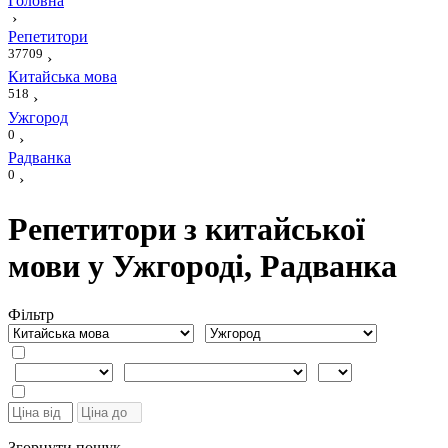
Головна
›
Репетитори
37709
›
Китайська мова
518
›
Ужгород
0
›
Радванка
0
›
Репетитори з китайської
мови у Ужгороді, Радванка
Фiльтр
Згорнути пошук