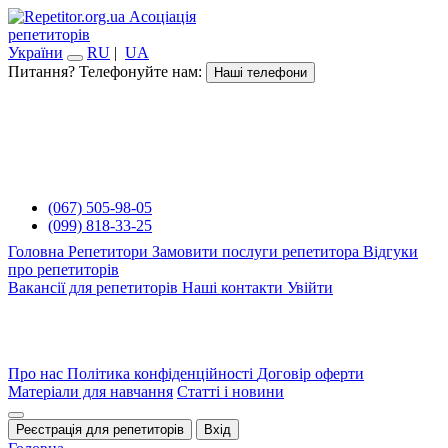
Асоціація
репетиторів
України
RU
|
UA
Питання? Телефонуйте нам:
Наші телефони
(067) 505-98-05
(099) 818-33-25
Головна
Репетитори
Замовити послуги репетитора
Відгуки
про репетиторів
Вакансії для репетиторів
Наші контакти
Увійти
Про нас
Політика конфіденційності
Договір оферти
Матеріали для навчання
Статті і новини
Реєстрація для репетиторів
Вхід