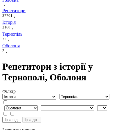
Головна
›
Репетитори
37701
›
Історія
2168
›
Тернопіль
35
›
Оболоня
2
›
Репетитори з історії у
Тернополі, Оболоня
Фiльтр
Згорнути пошук