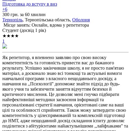
Підготовка до вступу в внз
+6
300 грн. за 60 хвилин
Тернопіль
, Тернопільська область,
Оболоня
Місце занять: Онлайн, вдома у репетитора
Cтудент (досвід 1 рік)
★★★★
1
Як репетитор, я впевнено заявляю про свою високу
компетентність та готовність привести вас до бажаного
результату. Успішно закінчивши школу, я не просто пам'ятаю
матеріал, а досконало знаю всі тонкощі та актуальні вимоги
навчальної програми з власного нещодавнього досвіду, а
навчання на ,,Психології'' допоможе знайти підхід до будь-
якого учня та забезпечити заняття відчуттям безпеки й
критичного мислення. Це дозволяє мені гнучко підбирати
найефективніші методики засвоєння інформації та
персоналізовані стратегії навчання, орієнтовані саме на ваші
цілі та особливості сприйняття. Також можу затвердити свою
компетентність у цілеспрямованій та комплексній підготовці
до НМТ, адже нещодавний досвід складання іспиту дозволяє
поділитися з абітурієнтами найактульнішими ,,лайфхаками'' та