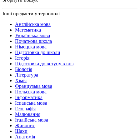
Інші предмети у тернополі
Англійська мова
Математика
Українська мова
Початкова школа
Німецька мова
Підготовка до школи
Історія
Підготовка до вступу в внз
Біологія
Література
Хімія
Французька мова
Польська мова
Інформатика
Іспанська мова
Географія
Малювання
Італійська мова
Живопис
Шахи
Анатомія