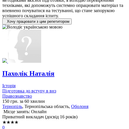
методиками якісної підготовки; я володію перевіреними
техніками, які допоможуть системно опрацювати матеріал та
впевнено почуватися на тестуванні, що стане запорукою
успішного складання іспиту.
Хочу працювати з цим репетитором
Пахолік Наталія
Історія
Підготовка до вступу в внз
Правознавство
150 грн. за 60 хвилин
Тернопіль
, Тернопільська область,
Оболоня
Місце занять: Онлайн
Приватний викладач (досвід 16 років)
★★★★
0