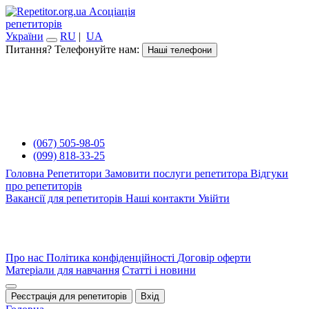
Асоціація
репетиторів
України
RU
|
UA
Питання? Телефонуйте нам:
Наші телефони
(067) 505-98-05
(099) 818-33-25
Головна
Репетитори
Замовити послуги репетитора
Відгуки
про репетиторів
Вакансії для репетиторів
Наші контакти
Увійти
Про нас
Політика конфіденційності
Договір оферти
Матеріали для навчання
Статті і новини
Реєстрація для репетиторів
Вхід