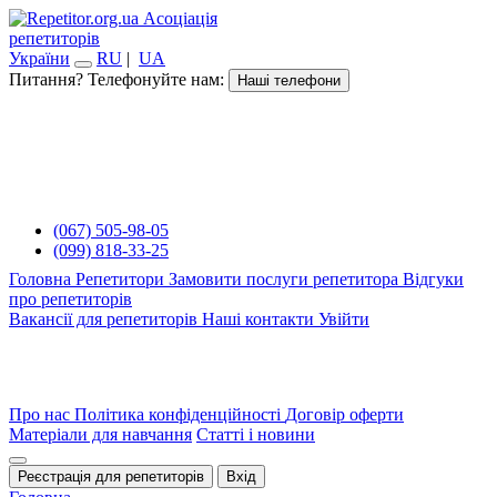
Асоціація
репетиторів
України
RU
|
UA
Питання? Телефонуйте нам:
Наші телефони
(067) 505-98-05
(099) 818-33-25
Головна
Репетитори
Замовити послуги репетитора
Відгуки
про репетиторів
Вакансії для репетиторів
Наші контакти
Увійти
Про нас
Політика конфіденційності
Договір оферти
Матеріали для навчання
Статті і новини
Реєстрація для репетиторів
Вхід