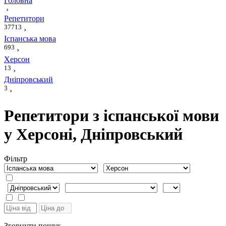
Головна
›
Репетитори
37713
›
Іспанська мова
693
›
Херсон
13
›
Дніпровський
3
›
Репетитори з іспанської мови
у Херсоні, Дніпровський
Фiльтр
Згорнути пошук