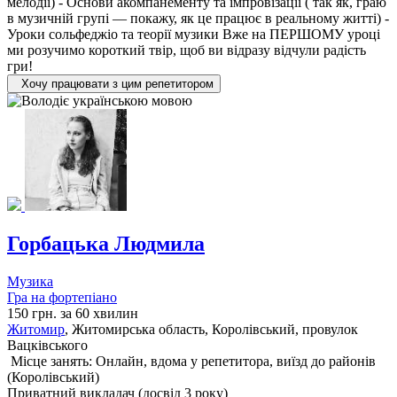
мелодії) - Основи акомпанементу та імпровізації ( так як, граю
в музичній групі — покажу, як це працює в реальному житті) -
Уроки сольфеджіо та теорії музики Вже на ПЕРШОМУ уроці
ми розучимо короткий твір, щоб ви відразу відчули радість
гри!
Хочу працювати з цим репетитором
Горбацька Людмила
Музика
Гра на фортепіано
150 грн. за 60 хвилин
Житомир
, Житомирська область, Королівський, провулок
Вацківського
Місце занять: Онлайн, вдома у репетитора, виїзд до районів
(
Королівський
)
Приватний викладач (досвід 3 року)