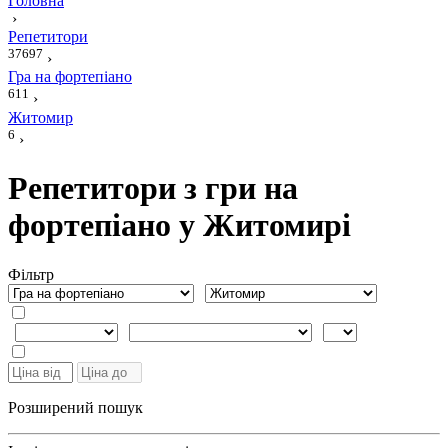
Головна
›
Репетитори
37697
›
Гра на фортепіано
611
›
Житомир
6
›
Репетитори з гри на
фортепіано у Житомирі
Фiльтр
Розширений пошук