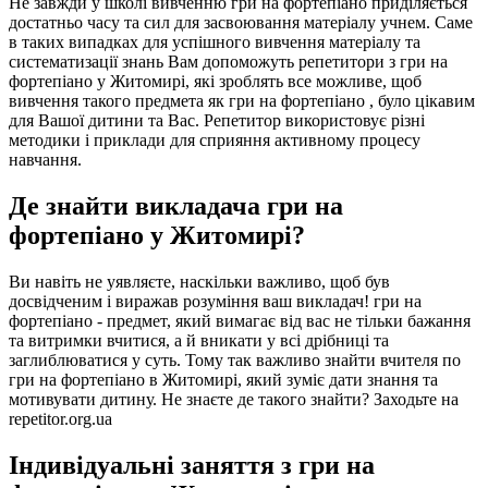
Не завжди у школі вивченню гри на фортепіано приділяється
достатньо часу та сил для засвоювання матеріалу учнем. Саме
в таких випадках для успішного вивчення матеріалу та
систематизації знань Вам допоможуть репетитори з гри на
фортепіано у Житомирі, які зроблять все можливе, щоб
вивчення такого предмета як гри на фортепіано , було цікавим
для Вашої дитини та Вас. Репетитор використовує різні
методики і приклади для сприяння активному процесу
навчання.
Де знайти викладача гри на
фортепіано у Житомирі?
Ви навіть не уявляєте, наскільки важливо, щоб був
досвідченим і виражав розуміння ваш викладач! гри на
фортепіано - предмет, який вимагає від вас не тільки бажання
та витримки вчитися, а й вникати у всі дрібниці та
заглиблюватися у суть. Тому так важливо знайти вчителя по
гри на фортепіано в Житомирі, який зуміє дати знання та
мотивувати дитину. Не знаєте де такого знайти? Заходьте на
repetitor.org.ua
Індивідуальні заняття з гри на