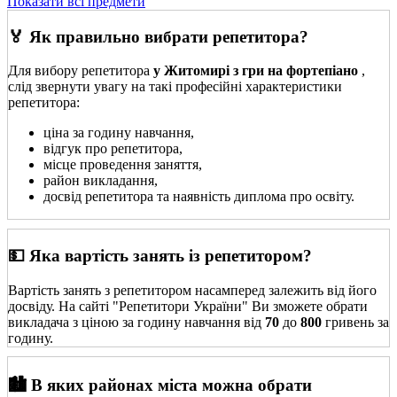
Показати всі предмети
🏅 Як правильно вибрати репетитора?
Для вибору репетитора
у Житомирі з гри на фортепіано
,
слід звернути увагу на такі професійні характеристики
репетитора:
ціна за годину навчання,
відгук про репетитора,
місце проведення заняття,
район викладання,
досвід репетитора та наявність диплома про освіту.
💵 Яка вартість занять із репетитором?
Вартість занять з репетитором насамперед залежить від його
досвіду. На сайті "Репетитори України" Ви зможете обрати
викладача з ціною за годину навчання від
70
до
800
гривень за
годину.
🏙️ В яких районах міста можна обрати