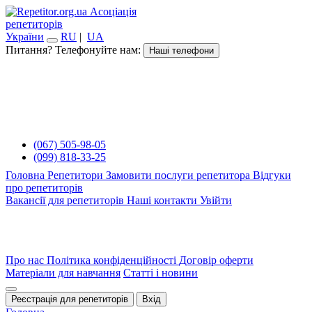
Асоціація
репетиторів
України
RU
|
UA
Питання? Телефонуйте нам:
Наші телефони
(067) 505-98-05
(099) 818-33-25
Головна
Репетитори
Замовити послуги репетитора
Відгуки
про репетиторів
Вакансії для репетиторів
Наші контакти
Увійти
Про нас
Політика конфіденційності
Договір оферти
Матеріали для навчання
Статті і новини
Реєстрація для репетиторів
Вхід