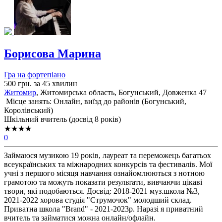
Борисова Марина
Гра на фортепіано
500 грн. за 45 хвилин
Житомир
, Житомирська область, Богунський, Довженка 47
Місце занять: Онлайн, виїзд до районів (
Богунський,
Королівський
)
Шкільний вчитель (досвід 8 років)
★★★★
0
Займаюся музикою 19 років, лауреат та переможець багатьох
всеукраїнських та міжнародних конкурсів та фестивалів. Мої
учні з першого місяця навчання ознайомлюються з нотною
грамотою та можуть показати результати, вивчаючи цікаві
твори, які подобаються. Досвід: 2018-2021 муз.школа №3,
2021-2022 хорова студія "Струмочок" молодший склад.
Приватна школа "Brand" - 2021-2023р. Наразі я приватний
вчитель та займатися можна онлайн/офлайн.