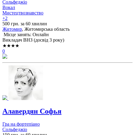
Сольфеджіо
Вокал
Мистецтвознавство
+2
500 грн. за 60 хвилин
Житомир
, Житомирська область
Місце занять: Онлайн
Викладач ВНЗ (досвід 3 року)
★★★★
0
Алавердян Софья
Гра на фортепіано
Сольфеджіо
150 грн. за 60 хвилин