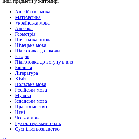
Інші предмети у житомирі
Англійська мова
Математика
Українська мова
Алгебра
Геометрія
Початкова школа
Німецька мова
Підготовка до школи
Історія
Підготовка до вступу в внз
Біологія
Література
Хімія
Польська мова
Російська мова
Музика
Іспанська мова
Правознавство
Няні
Чеська мова
Бухгалтерський облік
Суспільствознавство