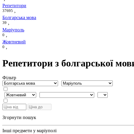
›
Репетитори
37695
›
Болгарська мова
39
›
Маріуполь
0
›
Жовтневий
0
›
Репетитори з болгарської мов
Фiльтр
Згорнути пошук
Інші предмети у маріуполі