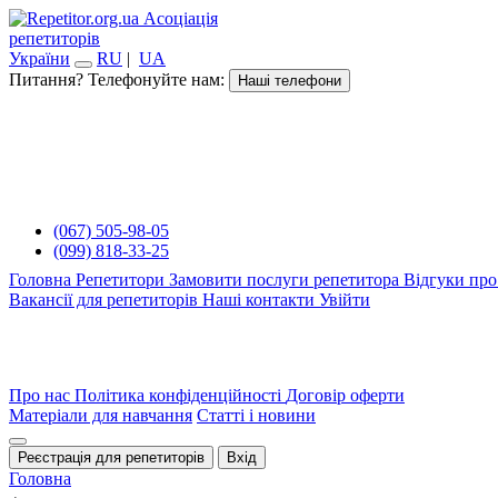
Асоціація
репетиторів
України
RU
|
UA
Питання? Телефонуйте нам:
Наші телефони
(067) 505-98-05
(099) 818-33-25
Головна
Репетитори
Замовити послуги репетитора
Відгуки про
Вакансії для репетиторів
Наші контакти
Увійти
Про нас
Політика конфіденційності
Договір оферти
Матеріали для навчання
Статті і новини
Реєстрація для репетиторів
Вхід
Головна