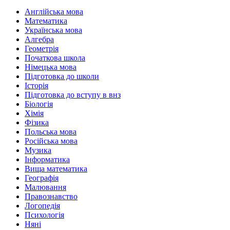
Англійська мова
Математика
Українська мова
Алгебра
Геометрія
Початкова школа
Німецька мова
Підготовка до школи
Історія
Підготовка до вступу в внз
Біологія
Хімія
Фізика
Польська мова
Російська мова
Музика
Інформатика
Вища математика
Географія
Малювання
Правознавство
Логопедія
Психологія
Няні