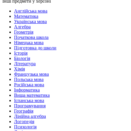
Інші предмети у херсоні
Англійська мова
Математика
Українська мова
Алгебра
Геометрія
Початкова школа
Німецька мова
Підготовка до школи
Історія
Біологія
Література
Хімія
Французька мова
Польська мова
Російська мова
Інформатика
Вища математика
Іспанська мова
Програмування
Географія
Лінійна алгебра
Логопедія
Психологія